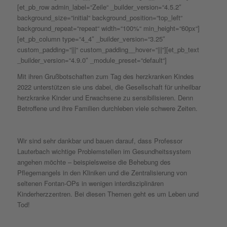
[et_pb_row admin_label=“Zeile“ _builder_version=“4.5.2″
background_size=“initial“ background_position=“top_left“
background_repeat=“repeat“ width=“100%“ min_height=“60px“]
[et_pb_column type=“4_4″ _builder_version=“3.25″
custom_padding=“|||“ custom_padding__hover=“|||“][et_pb_text
_builder_version=“4.9.0″ _module_preset=“default“]
Mit ihren Grußbotschaften zum Tag des herzkranken Kindes
2022 unterstützen sie uns dabei, die Gesellschaft für unheilbar
herzkranke Kinder und Erwachsene zu sensibilisieren. Denn
Betroffene und ihre Familien durchleben viele schwere Zeiten.
Wir sind sehr dankbar und bauen darauf, dass Professor
Lauterbach wichtige Problemstellen im Gesundheitssystem
angehen möchte – beispielsweise die Behebung des
Pflegemangels in den Kliniken und die Zentralisierung von
seltenen Fontan-OPs in wenigen interdisziplinären
Kinderherzzentren. Bei diesen Themen geht es um Leben und
Tod!