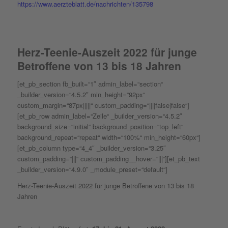
https://www.aerzteblatt.de/nachrichten/135798
Herz-Teenie-Auszeit 2022 für junge
Betroffene von 13 bis 18 Jahren
[et_pb_section fb_built=“1″ admin_label=“section“
_builder_version=“4.5.2″ min_height=“92px“
custom_margin=“87px|||||“ custom_padding=“||||false|false“]
[et_pb_row admin_label=“Zeile“ _builder_version=“4.5.2″
background_size=“initial“ background_position=“top_left“
background_repeat=“repeat“ width=“100%“ min_height=“60px“]
[et_pb_column type=“4_4″ _builder_version=“3.25″
custom_padding=“|||“ custom_padding__hover=“|||“][et_pb_text
_builder_version=“4.9.0″ _module_preset=“default“]
Herz-Teenie-Auszeit 2022 für junge Betroffene von 13 bis 18
Jahren