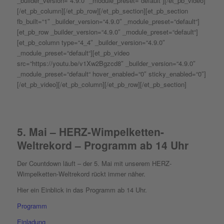
_builder_version=“4.9.0″ _module_preset=“default“][/et_pb_video]
[/et_pb_column][/et_pb_row][/et_pb_section][et_pb_section
fb_built=“1″ _builder_version=“4.9.0″ _module_preset=“default“]
[et_pb_row _builder_version=“4.9.0″ _module_preset=“default“]
[et_pb_column type=“4_4″ _builder_version=“4.9.0″
_module_preset=“default“][et_pb_video
src=“https://youtu.be/v1Xw2Bgzcd8″ _builder_version=“4.9.0″
_module_preset=“default“ hover_enabled=“0″ sticky_enabled=“0″]
[/et_pb_video][/et_pb_column][/et_pb_row][/et_pb_section]
5. Mai – HERZ-Wimpelketten-
Weltrekord – Programm ab 14 Uhr
Der Countdown läuft – der 5. Mai mit unserem HERZ-
Wimpelketten-Weltrekord rückt immer näher.
Hier ein Einblick in das Programm ab 14 Uhr.
Programm
Einladung