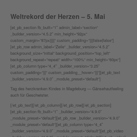
Weltrekord der Herzen – 5. Mai
[et_pb_section fb_built=“1″ admin_label=“section“
_builder_version=“4.5.2″ min_height=“92px“
custom_margin=“87px|||||“ custom_padding=“||||false|false“]
[et_pb_row admin_label=“Zeile“ _builder_version=“4.5.2″
background_size=“initial“ background_position=“top_left“
background_repeat=“repeat“ width=“100%“ min_height=“60px“]
[et_pb_column type=“4_4″ _builder_version=“3.25″
custom_padding=“|||“ custom_padding__hover=“|||“][et_pb_text
_builder_version=“4.9.0″ _module_preset=“default“]
Tag des herzkranken Kindes in Magdeburg — Gänsehautfeeling
auch für Geschwister.
[/et_pb_text][/et_pb_column][/et_pb_row][/et_pb_section]
[et_pb_section fb_built=“1″ _builder_version=“4.9.0″
_module_preset=“default“][et_pb_row _builder_version=“4.9.0″
_module_preset=“default“][et_pb_column type=“4_4″
_builder_version=“4.9.0″ _module_preset=“default“][et_pb_video