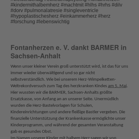
#kindermithalbemherz #machtmit #hlhs #hrhs #dilv
#dorv #pulmonalatresie #singleventricle
#hypoplastischesherz #einkammerherz #herz
#forschung #lebenswichtig
Fontanherzen e. V. dankt BARMER in
Sachsen-Anhalt
Wenn unser kleiner Verein groß unterstützt wird, ist das für uns
immer wieder überwältigend und so gar nicht
selbstverständlich. Wie bei unserem Herz-Wimpelketten-
Weltrekordversuch zum Tag des herzkranken Kindes
am 5. Mai
.
Hier wussten wir die BARMER, Sachsen-Anhalts größte
Ersatzkasse, von Anfang an an unserer Seite. Unermüdlich
wurden die Herz-Bastelvorlagen für Schulen,
Kindereinrichtungen und andere fleißige Bastler vergeben. Die
finanzielle Unterstützung der Krankenkasse ermöglichte unser
Kinderprogramm, und während der gesamten Veranstaltung
gab es gesundes Obst.
Im Namen unserer Kinder mit halbem Herz sagen wir von