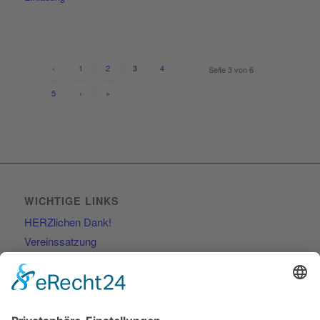
‹
1
2
4
3
Seite 3 von 6
5
›
»
WICHTIGE LINKS
HERZlichen Dank!
Vereinssatzung
Kontakt