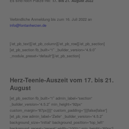
Es sind noch Plätze frei:
17. bis 21. August 2022
Verbindliche Anmeldung bis zum 16. Juli 2022 an
info@fontanherzen.de
[/et_pb_text][/et_pb_column][/et_pb_row][/et_pb_section]
[et_pb_section fb_built=“1″ _builder_version=“4.9.0″
_module_preset=“default“][/et_pb_section]
Herz-Teenie-Auszeit vom 17. bis 21.
August
[et_pb_section fb_built=“1″ admin_label=“section“
_builder_version=“4.5.2″ min_height=“92px“
custom_margin=“87px|||||“ custom_padding=“||||false|false“]
[et_pb_row admin_label=“Zeile“ _builder_version=“4.5.2″
background_size=“initial“ background_position=“top_left“
background_repeat=“repeat“ width=“100%“ min_height=“60px“]