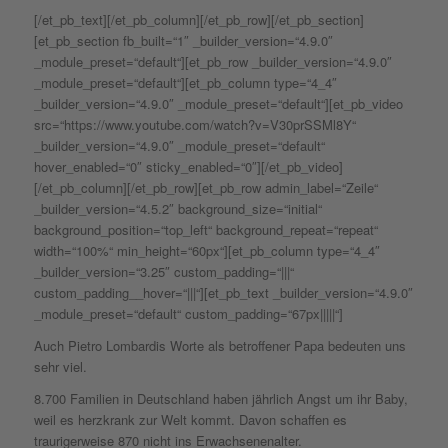
[/et_pb_text][/et_pb_column][/et_pb_row][/et_pb_section]
[et_pb_section fb_built=“1″ _builder_version=“4.9.0″
_module_preset=“default“][et_pb_row _builder_version=“4.9.0″
_module_preset=“default“][et_pb_column type=“4_4″
_builder_version=“4.9.0″ _module_preset=“default“][et_pb_video
src=“https://www.youtube.com/watch?v=V30prSSMl8Y“
_builder_version=“4.9.0″ _module_preset=“default“
hover_enabled=“0″ sticky_enabled=“0″][/et_pb_video]
[/et_pb_column][/et_pb_row][et_pb_row admin_label=“Zeile“
_builder_version=“4.5.2″ background_size=“initial“
background_position=“top_left“ background_repeat=“repeat“
width=“100%“ min_height=“60px“][et_pb_column type=“4_4″
_builder_version=“3.25″ custom_padding=“|||“
custom_padding__hover=“|||“][et_pb_text _builder_version=“4.9.0″
_module_preset=“default“ custom_padding=“67px|||||“]
Auch Pietro Lombardis Worte als betroffener Papa bedeuten uns
sehr viel.
8.700 Familien in Deutschland haben jährlich Angst um ihr Baby,
weil es herzkrank zur Welt kommt. Davon schaffen es
traurigerweise 870 nicht ins Erwachsenenalter.