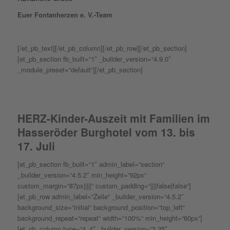
Euer Fontanherzen e. V.-Team
[/et_pb_text][/et_pb_column][/et_pb_row][/et_pb_section]
[et_pb_section fb_built=“1″ _builder_version=“4.9.0″
_module_preset=“default“][/et_pb_section]
HERZ-Kinder-Auszeit mit Familien im
Hasseröder Burghotel vom 13. bis
17. Juli
[et_pb_section fb_built=“1″ admin_label=“section“
_builder_version=“4.5.2″ min_height=“92px“
custom_margin=“87px|||||“ custom_padding=“||||false|false“]
[et_pb_row admin_label=“Zeile“ _builder_version=“4.5.2″
background_size=“initial“ background_position=“top_left“
background_repeat=“repeat“ width=“100%“ min_height=“60px“]
[et_pb_column type=“4_4″ _builder_version=“3.25″