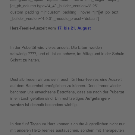
[et_pb_column type=“4_4″ _builder_version=“3.25″
custom_padding=“|||“ custom_padding__hover=“|||“][et_pb_text
_builder_version=“4.9.0″ _module_preset=“default“]
Herz-Teenie-Auszeit vom
17. bis 21. August
In der Pubertät wird vieles anders. Die Eltern werden
schwierig ????, und oft ist es schwer, im Alltag und in der Schule
Schritt zu halten.
Deshalb freuen wir uns sehr, auch für Herz-Teenies eine Auszeit
auf dem Bauernhof ermöglichen zu können. Denn immer wieder
berichten uns erwachsene Betroffene, dass sie nach der Pubertät
in ein Loch gefallen sind. Ein rechtzeitiges
Aufgefangen-
werden
ist deshalb besonders wichtig.
In den fünf Tagen im Harz können sich die Jugendlichen nicht nur
mit anderen Herz-Teenies austauschen, sondern mit Therapeuten