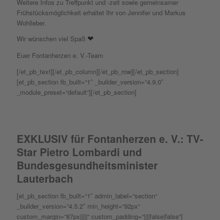
Weitere Infos zu Treffpunkt und -zeit sowie gemeinsamer
Frühstücksmöglichkeit erhaltet Ihr von Jennifer und Markus
Wohlleber.
Wir wünschen viel Spaß
❤
Euer Fontanherzen e. V.-Team
[/et_pb_text][/et_pb_column][/et_pb_row][/et_pb_section]
[et_pb_section fb_built=“1″ _builder_version=“4.9.0″
_module_preset=“default“][/et_pb_section]
EXKLUSIV für Fontanherzen e. V.: TV-
Star Pietro Lombardi und
Bundesgesundheitsminister
Lauterbach
[et_pb_section fb_built=“1″ admin_label=“section“
_builder_version=“4.5.2″ min_height=“92px“
custom_margin=“87px|||||“ custom_padding=“||||false|false“]