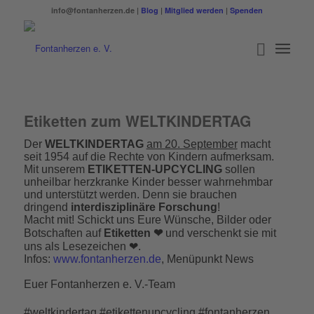
info@fontanherzen.de |
Blog
|
Mitglied werden
|
Spenden
Etiketten zum WELTKINDERTAG
Der
WELTKINDERTAG
am 20. September
macht
seit 1954 auf die Rechte von Kindern aufmerksam.
Mit unserem
ETIKETTEN-UPCYCLING
sollen
unheilbar herzkranke Kinder besser wahrnehmbar
und unterstützt werden. Denn sie brauchen
dringend
interdisziplinäre Forschung
!
Macht mit! Schickt uns Eure Wünsche, Bilder oder
Botschaften auf
Etiketten
❤
und verschenkt sie mit
uns als Lesezeichen
❤
.
Infos:
www.fontanherzen.de
, Menüpunkt News
Euer Fontanherzen e. V.-Team
#weltkindertag #etikettenupcycling #fontanherzen