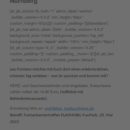
Nürnberg
[et_pb_section fb_built=“1″ admin_label=“section“
_builder_version=“4.5.2″ min_height=“92px“
custom_margin=“87px|||||“ custom_padding=“||||false|false“]
[et_pb_row admin_label=“Zeile“ _builder_version=“4.5.2″
background_size=“initial“ background_position=“top_left“
background_repeat=“repeat“ width=“100%“ min_height=“60px“]
[et_pb_column type=“4_4″ _builder_version=“3.25″
custom_padding=“|||“ custom_padding__hover=“|||“][et_pb_text
_builder_version=“4.9.0″ _module_preset=“default“]
Leo Fontano möchte mit Euch dort einen erlebnisreichen,
schönen Tag verleben – wer ist spontan und kommt mit?
HERZ- und Geschwisterkinder sind eingeladen, Erwachsene
zahlen selbst (ab 14,90 Euro
, Nullticket mit
Behindertenausweis
).
Anmeldung bitte an:
wohlleber_markus@gmx.de
Betreff: Fontanherzentreffen PLAYMOBIL-FunPark, 28. Mai
2022