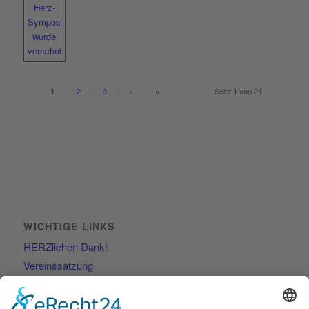
2
3
›
»
Seite 1 von 21
1
WICHTIGE LINKS
HERZlichen Dank!
Vereinssatzung
Kontakt