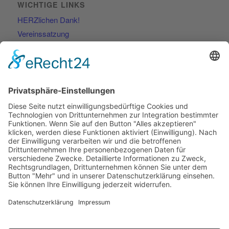
WICHTIGE LINKS
HERZlichen Dank!
Vereinssatzung
Kontakt
RECHTLICHES
Impressum
Datenschutzerklärung
KONTAKT
Lorenzweg 78
39128 Magdeburg