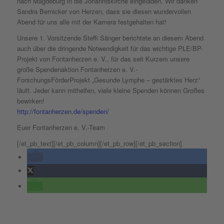
nach Magdeburg in die Johanniskirche eingeladen. Wir danken
Sandra Bernicker von Herzen, dass sie diesen wundervollen
Abend für uns alle mit der Kamera festgehalten hat!
Unsere 1. Vorsitzende Steffi Sänger berichtete an diesem Abend
auch über die dringende Notwendigkeit für das wichtige PLE/BP-
Projekt von Fontanherzen e. V., für das seit Kurzem unsere
große Spendenaktion Fontanherzen e. V.-
ForschungsFörderProjekt „Gesunde Lymphe – gestärktes Herz“
läuft. Jeder kann mithelfen, viele kleine Spenden können Großes
bewirken!
http://fontanherzen.de/spenden/
Euer Fontanherzen e. V.-Team
[/et_pb_text][/et_pb_column][/et_pb_row][/et_pb_section]