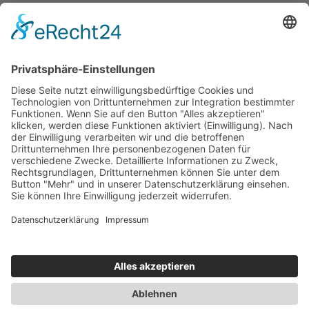
Kontakt
RECHTLICHES
Impressum
Datenschutzerklärung
KONTAKT
Lorenzweg 78
39128 Magdeburg
Telefon: 0391 59689257
info@fontanherzen.de