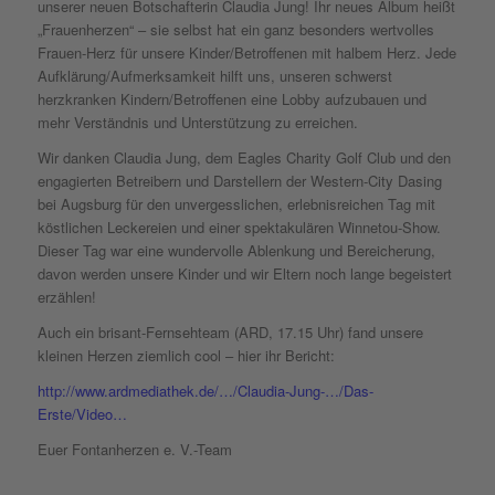
unserer neuen Botschafterin Claudia Jung! Ihr neues Album heißt
„Frauenherzen“ – sie selbst hat ein ganz besonders wertvolles
Frauen-Herz für unsere Kinder/Betroffenen mit halbem Herz. Jede
Aufklärung/Aufmerksamkeit hilft uns, unseren schwerst
herzkranken Kindern/Betroffenen eine Lobby aufzubauen und
mehr Verständnis und Unterstützung zu erreichen.
Wir danken Claudia Jung
, dem Eagles Charity Golf Club und den
engagierten Betreibern und Darstellern der Western-City Dasing
bei Augsburg für den unvergesslichen, erlebnisreichen Tag mit
köstlichen Leckereien und einer spektakulären Winnetou-Show.
Dieser Tag war eine wundervolle Ablenkung und Bereicherung,
davon werden unsere Kinder und wir Eltern noch lange begeistert
erzählen!
Auch ein brisant-Fernsehteam (ARD, 17.15 Uhr) fand unsere
kleinen Herzen ziemlich cool – hier ihr Bericht:
http://www.ardmediathek.de/…/Claudia-Jung-…/Das-
Erste/Video…
Euer Fontanherzen e. V.-Team