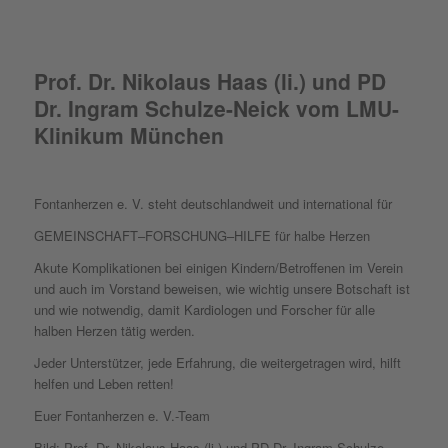
Prof. Dr. Nikolaus Haas (li.) und PD
Dr. Ingram Schulze-Neick vom LMU-
Klinikum München
Fontanherzen e. V. steht deutschlandweit und international für
GEMEINSCHAFT–FORSCHUNG–HILFE für halbe Herzen
Akute Komplikationen bei einigen Kindern/Betroffenen im Verein
und auch im Vorstand beweisen, wie wichtig unsere Botschaft ist
und wie notwendig, damit Kardiologen und Forscher für alle
halben Herzen tätig werden.
Jeder Unterstützer, jede Erfahrung, die weitergetragen wird, hilft
helfen und Leben retten!
Euer Fontanherzen e. V.-Team
Bild: Prof. Dr. Nikolaus Haas (li.) und PD Dr. Ingram Schulze-