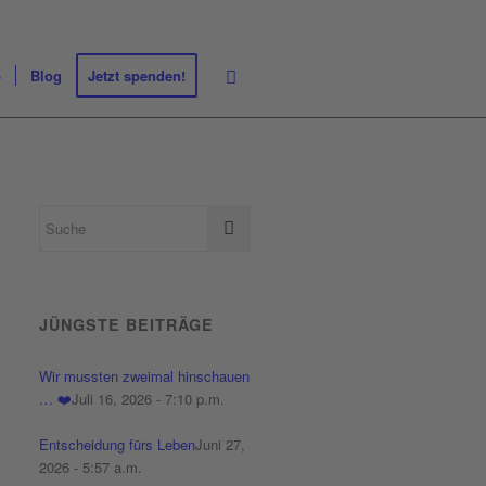
p
Blog
Jetzt spenden!
JÜNGSTE BEITRÄGE
Wir mussten zweimal hinschauen
… ❤️
Juli 16, 2026 - 7:10 p.m.
Entscheidung fürs Leben
Juni 27,
2026 - 5:57 a.m.