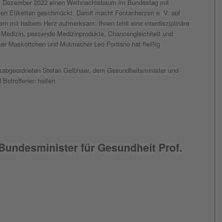
9. Dezember 2022 einen Weihnachtsbaum im Bundestag mit
en Etiketten geschmückt. Damit macht Fontanherzen e. V. auf
rn mit halbem Herz aufmerksam: Ihnen fehlt eine interdisziplinäre
e Medizin, passende Medizinprodukte, Chancengleichheit und
nser Maskottchen und Mutmacher Leo Fontano hat fleißig
abgeordneten Stefan Gelbhaar, dem Gesundheitsminister und
d Betroffenen helfen.
 Bundesminister für Gesundheit Prof.