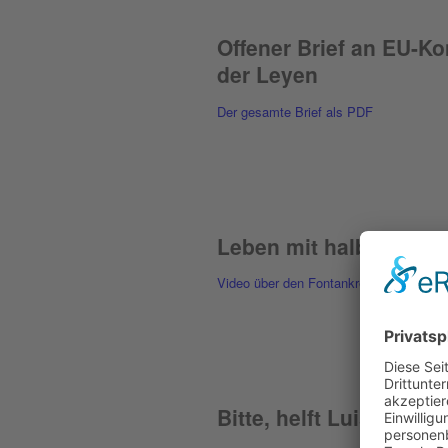
Offener Brief an EU-K
der Leyen
Der gesamte Brief als PDF
Leben mit halbem Herz
Video über den Fontankreislauf
Bitte, helft Luis!