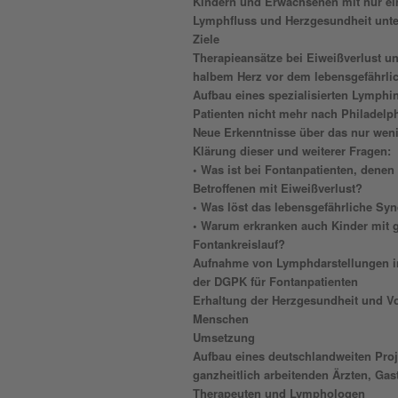
Kindern und Erwachsenen mit nur 
Lymphfluss und Herzgesundheit unte
Ziele
Therapieansätze bei Eiweißverlust un
halbem Herz vor dem lebensgefährli
Aufbau eines spezialisierten Lymphi
Patienten nicht mehr nach Philadel
Neue Erkenntnisse über das nur wen
Klärung dieser und weiterer Fragen:
• Was ist bei Fontanpatienten, denen 
Betroffenen mit Eiweißverlust?
• Was löst das lebensgefährliche Sy
• Warum erkranken auch Kinder mit 
Fontankreislauf?
Aufnahme von Lymphdarstellungen in 
der DGPK für Fontanpatienten
Erhaltung der Herzgesundheit und V
Menschen
Umsetzung
Aufbau eines deutschlandweiten Proj
ganzheitlich arbeitenden Ärzten, Ga
Therapeuten und Lymphologen