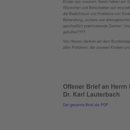
Kinder aus unserem Verein haben am 
Wünschen und Botschaften auf recycelt
die Bedürfnisse und Probleme von Kinde
Behandlung, sichere und altersgerecht
ganzheitlich praktizierende Zentren. U
geholfen????.
Von Herzen danken wir dem Bundestags
allen Politikern, die unseren Kindern un
Offener Brief an Herrn
Dr. Karl Lauterbach
Der gesamte Brief als PDF