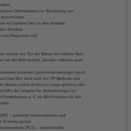
iniken
nonymen Datenbanken zur Bündelung von
Erkenntnissen
nen mit halbem Herz in den direkten
den Kliniken
g von Diagnosen und
über, warum ein Teil der Babys mit halbem Herz
auf auf die Welt kommt, sondern offenbar auch
.
wachsenen scheinen Lymphveränderungen durch
slauf (das Blut wird nach der OP-Methode des
m Herzen vorbei direkt zur Lunge geführt) oder
rz-OPs die Ursache für Veränderungen im
 Fontanherzen e. V. als Mit-Ursachen für den
enten.
a (BP) – quälende Hustenattacken und
m Erstickungstod
erlustsyndrom (PLE) – schmerzhafte