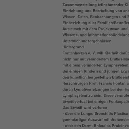
Zusammenstellung teilnehmender Kl
Einrichtung und Bearbeitung von a
Wissen, Daten, Beobachtungen und 
Einbeziehung aller Familien/Betroffe
Austausch mit dem Projektteam und 
Wissens- und Informationsbündelun
Untersuchungsergebnissen
Hintergrund
Fontanherzen e. V. will Klarheit dar
nicht nur mit verändertem Blutkreisl
mit einem veränderten Lymphsystem
Bei einigen Kindern und jungen Er
den künstlich hergestellten Blutkrei
Herzchirurgen Prof. Francis Fontan a
durch Lymphverletzungen bei den He
Lymphsystem zu sein. Diese vermutet
Eiweißverlust bei einigen Fontanpati
Das Eiweiß wird verloren
• über die Lunge: Bronchitis Plastic
gummiartiger Auswurf mit drohende
• oder den Darm: Enterales Proteinv