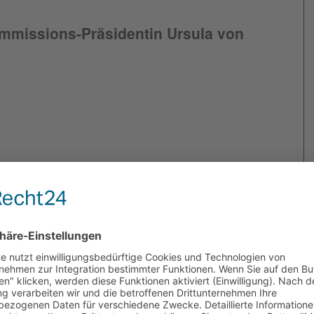
ommissions-Präsidentin Ursula von
 – geht das? (kindgerechtes Video)