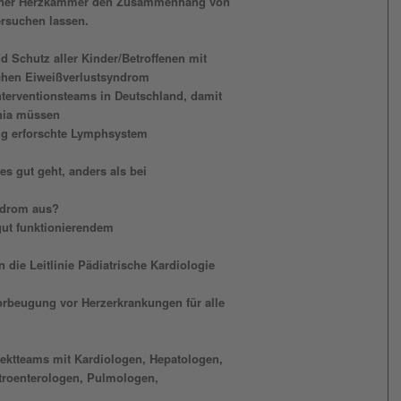
einer Herzkammer den Zusammenhang von
rsuchen lassen.
d Schutz aller Kinder/Betroffenen mit
chen Eiweißverlustsyndrom
nterventionsteams in Deutschland, damit
phia müssen
ig erforschte Lymphsystem
es gut geht, anders als bei
ndrom aus?
gut funktionierendem
die Leitlinie Pädiatrische Kardiologie
orbeugung vor Herzerkrankungen für alle
ektteams mit Kardiologen, Hepatologen,
stroenterologen, Pulmologen,