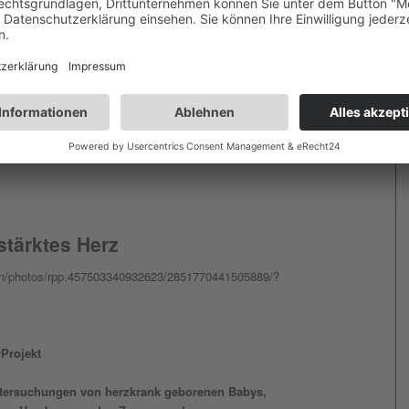
ine PLE-Behandlung in den USA.
 (Protein Losing Enteropathie; quälender Eiweißverlust über den
erhaltende Behandlung in den USA! Luis und weiteren Kindern mit
die Zeit davon, viele überleben die ersten fünf Jahre nach
tärktes Herz
en/photos/rpp.457503340932623/2851770441505889/?
Projekt
“
ntersuchungen von herzkrank geborenen Babys,