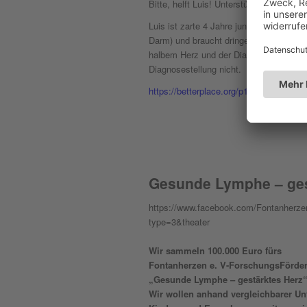
Bitte, helft Luis! Unterstützung für se
Luis ist zarte 4 Jahre jung. Er hat PLE
Darm) und braucht dringend eine lebens
halbem Herz und der Diagnose PLE läuft 
Diagnosestellung nicht.
https://betterplace.org/p115292
Gesunde Lymphe – ges
https://www.facebook.com/Fontanherz
type=3&theater
Wir sammeln 100.000 Euro fürs
Fontanherzen e. V-ForschungsFörder
„Gesunde Lymphe – gestärktes Herz
Wir wollen anhand vergleichbarer U