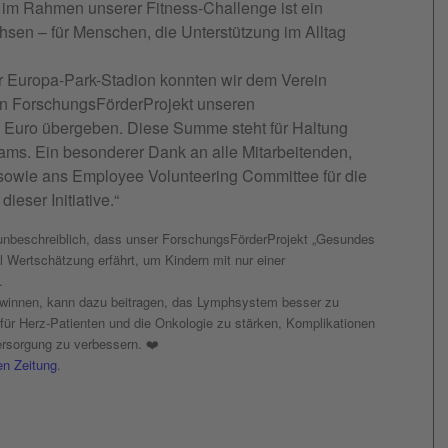
 im Rahmen unserer Fitness-Challenge ist ein
en – für Menschen, die Unterstützung im Alltag
 Europa-Park-Stadion konnten wir dem Verein
en ForschungsFörderProjekt unseren
Euro übergeben. Diese Summe steht für Haltung
ms. Ein besonderer Dank an alle Mitarbeitenden,
 sowie ans Employee Volunteering Committee für die
ieser Initiative.“
 unbeschreiblich, dass unser ForschungsFörderProjekt „Gesundes
 Wertschätzung erfährt, um Kindern mit nur einer
.
gewinnen, kann dazu beitragen, das Lymphsystem besser zu
für Herz‑Patienten und die Onkologie zu stärken, Komplikationen
Versorgung zu verbessern. ❤️
en Zeitung
.