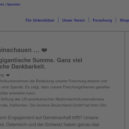
den
|
Spenden
Für Unterstützer
Unser Verein
Forschung
Sho
hinschauen … ❤️
 gigantische Summe. Ganz viel
che Dankbarkeit.
ng. ❤️
chnikunternehmen die Bedeutung unserer Forschung erkennt und
 als eine Spende. Es zeigt, dass unsere Forschungsthemen gesehen
oßes entstehen kann.
ge Stiftung des US-amerikanischen Medizintechnikunternehmens
yvale, Kalifornien. Die Intuitive Deutschland GmbH hat ihren Sitz
enn Engagement auf Gemeinschaft trifft? Unsere
nd, Österreich und der Schweiz haben genau das